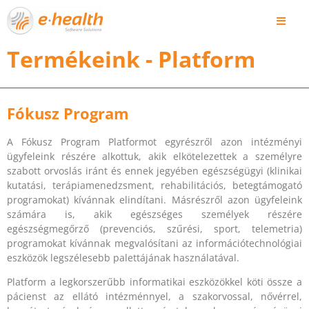
Termékeink - Platform
Fókusz Program
A Fókusz Program Platformot egyrészről azon intézményi
ügyfeleink részére alkottuk, akik elkötelezettek a személyre
szabott orvoslás iránt és ennek jegyében egészségügyi (klinikai
kutatási, terápiamenedzsment, rehabilitációs, betegtámogató
programokat) kívánnak elindítani. Másrészről azon ügyfeleink
számára is, akik egészséges személyek részére
egészségmegőrző (prevenciós, szűrési, sport, telemetria)
programokat kívánnak megvalósítani az információtechnológiai
eszközök legszélesebb palettájának használatával.
Platform a legkorszerűbb informatikai eszközökkel köti össze a
pácienst az ellátó intézménnyel, a szakorvossal, nővérrel,