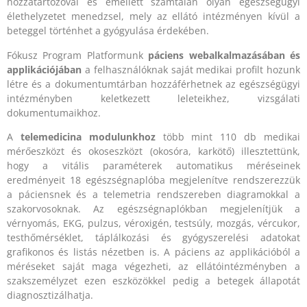
hozzátartozóval és emellett számtalan olyan egészségügyi
élethelyzetet menedzsel, mely az ellátó intézményen kívül a
beteggel történhet a gyógyulása érdekében.
Fókusz Program Platformunk
páciens
webalkalmazásában és
applikációjában
a felhasználóknak saját medikai profilt hozunk
létre és a dokumentumtárban hozzáférhetnek az egészségügyi
intézményben keletkezett leleteikhez, vizsgálati
dokumentumaikhoz.
A
telemedicina modulunkhoz
több mint 110 db medikai
mérőeszközt és okoseszközt (okosóra, karkötő) illesztettünk,
hogy a vitális paraméterek automatikus méréseinek
eredményeit 18 egészségnaplóba megjelenítve rendszerezzük
a páciensnek és a telemetria rendszereben diagramokkal a
szakorvosoknak. Az egészségnaplókban megjelenítjük a
vérnyomás, EKG, pulzus, véroxigén, testsúly, mozgás, vércukor,
testhőmérséklet, táplálkozási és gyógyszerelési adatokat
grafikonos és listás nézetben is. A páciens az applikációból a
méréseket saját maga végezheti, az ellátóintézményben a
szakszemélyzet ezen eszközökkel pedig a betegek állapotát
diagnosztizálhatja.