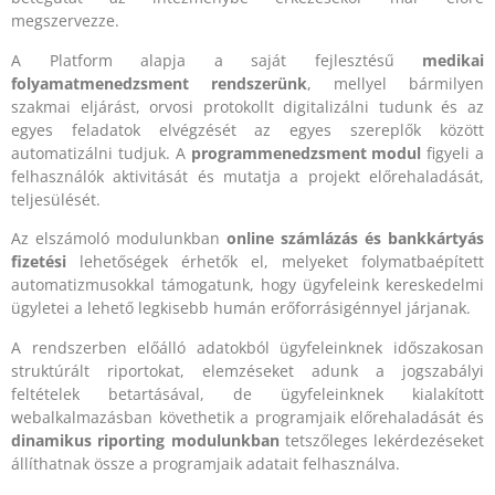
megszervezze.
A Platform alapja a saját fejlesztésű
medikai
folyamatmenedzsment rendszerünk
, mellyel bármilyen
szakmai eljárást, orvosi protokollt digitalizálni tudunk és az
egyes feladatok elvégzését az egyes szereplők között
automatizálni tudjuk. A
programmenedzsment modul
figyeli a
felhasználók aktivitását és mutatja a projekt előrehaladását,
teljesülését.
Az elszámoló modulunkban
online számlázás és bankkártyás
fizetési
lehetőségek érhetők el, melyeket folymatbaépített
automatizmusokkal támogatunk, hogy ügyfeleink kereskedelmi
ügyletei a lehető legkisebb humán erőforrásigénnyel járjanak.
A rendszerben előálló adatokból ügyfeleinknek időszakosan
struktúrált riportokat, elemzéseket adunk a jogszabályi
feltételek betartásával, de ügyfeleinknek kialakított
webalkalmazásban követhetik a programjaik előrehaladását és
dinamikus riporting modulunkban
tetszőleges lekérdezéseket
állíthatnak össze a programjaik adatait felhasználva.