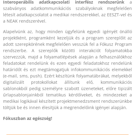
Interoperábilis adatkapcsolati interfész rendszerünk
a
szabványos adatkommunikációs szabályoknak megfelelően
létesít adatkapcsolatot a medikai rendszerekkel, az EESZT-vel és
a NEAK rendszerével.
Alapelvünk az, hogy minden ügyfelünk egyedi igényét önálló
projektként, programként kezeljük és a program szereplőit az
adott szerepkörének megfelelően vesszük fel a Fókusz Program
rendszerbe. A szereplők közötti interakciót folyamatokba
szervezzük, majd a folyamatlépések alapján a felhasználókhoz
feladatokat rendelünk és ezen egyedi feladatokhoz rendelünk
határidőt és ezt megtámogatjuk infokommunikációs elemekkel
(e-mail, sms, push). Ezért készítünk folyamatábrákat, melyekből
digitalizált protokollokat állítunk elő, kommunikációs
sablonokból pedig személyre szabott üzeneteket, előre tipizált
űrlapsablonjainkból tematikus kérdőíveket, és mindezeket a
medikai logikával készített projektmenedzsment rendszerünkbe
töltjük be és innen élesítjük a megrendelőink igényei alapján.
Fókuszban az egészség!