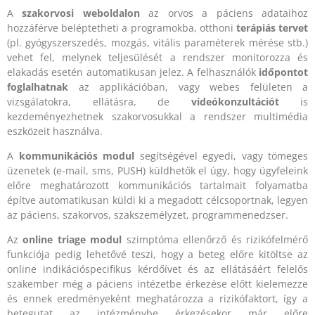
A
szakorvosi weboldalon
az orvos a páciens adataihoz
hozzáférve beléptetheti a programokba, otthoni
terápiás tervet
(pl. gyógyszerszedés, mozgás, vitális paraméterek mérése stb.)
vehet fel, melynek teljesülését a rendszer monitorozza és
elakadás esetén automatikusan jelez. A felhasználók
időpontot
foglalhatnak
az applikációban, vagy webes felületen a
vizsgálatokra, ellátásra, de
videókonzultációt
is
kezdeményezhetnek szakorvosukkal a rendszer multimédia
eszközeit használva.
A
kommunikációs modul
segítségével egyedi, vagy tömeges
üzenetek (e-mail, sms, PUSH) küldhetők el úgy, hogy ügyfeleink
előre meghatározott kommunikációs tartalmait folyamatba
építve automatikusan küldi ki a megadott célcsoportnak, legyen
az páciens, szakorvos, szakszemélyzet, programmenedzser.
Az
online triage modul
szimptóma ellenőrző és rizikófelmérő
funkciója pedig lehetővé teszi, hogy a beteg előre kitöltse az
online indikációspecifikus kérdőívet és az ellátásáért felelős
szakember még a páciens intézetbe érkezése előtt kielemezze
és ennek eredményeként meghatározza a rizikófaktort, így a
betegutat az intézménybe érkezésekor már előre