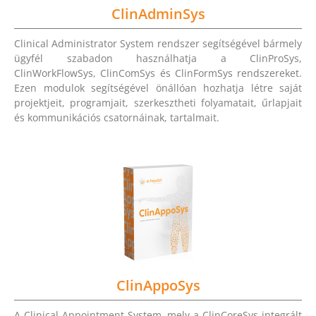
ClinAdminSys
Clinical Administrator System rendszer segítségével bármely
ügyfél szabadon használhatja a ClinProSys,
ClinWorkFlowSys, ClinComSys és ClinFormSys rendszereket.
Ezen modulok segítségével önállóan hozhatja létre saját
projektjeit, programjait, szerkesztheti folyamatait, űrlapjait
és kommunikációs csatornáinak, tartalmait.
ClinAppoSys
A Clinical Appointment System, mely a ClinCoreSys integrált