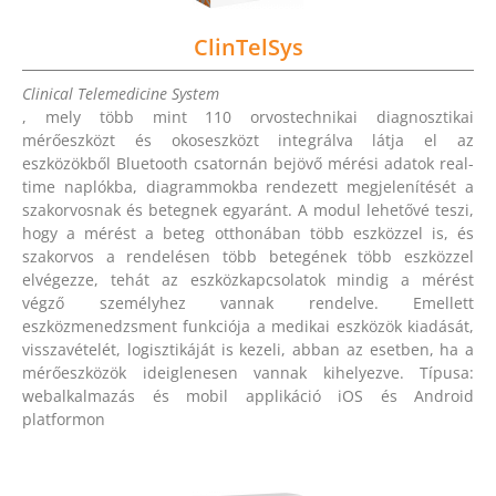
ClinTelSys
Clinical Telemedicine System
, mely több mint 110 orvostechnikai diagnosztikai
mérőeszközt és okoseszközt integrálva látja el az
eszközökből Bluetooth csatornán bejövő mérési adatok real-
time naplókba, diagrammokba rendezett megjelenítését a
szakorvosnak és betegnek egyaránt. A modul lehetővé teszi,
hogy a mérést a beteg otthonában több eszközzel is, és
szakorvos a rendelésen több betegének több eszközzel
elvégezze, tehát az eszközkapcsolatok mindig a mérést
végző személyhez vannak rendelve. Emellett
eszközmenedzsment funkciója a medikai eszközök kiadását,
visszavételét, logisztikáját is kezeli, abban az esetben, ha a
mérőeszközök ideiglenesen vannak kihelyezve. Típusa:
webalkalmazás és mobil applikáció iOS és Android
platformon