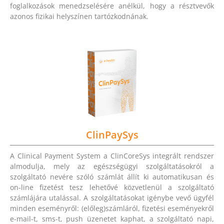
foglalkozások menedzselésére anélkül, hogy a résztvevők
azonos fizikai helyszínen tartózkodnának.
ClinPaySys
A Clinical Payment System a ClinCoreSys integrált rendszer
almodulja, mely az egészségügyi szolgáltatásokról a
szolgáltató nevére szóló számlát állít ki automatikusan és
on-line fizetést tesz lehetővé közvetlenül a szolgáltató
számlájára utalással. A szolgáltatásokat igénybe vevő ügyfél
minden eseményről: (előleg)számláról, fizetési eseményekről
e-mail-t, sms-t, push üzenetet kaphat, a szolgáltató napi,