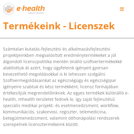
Termékeink - Licenszek
Számtalan kutatás-fejlesztési és alkalmazásfejlesztési
projektjeinkben megvalósított eredménytermékeket a jól
átgondolt licenszpolitika mentén önálló szoftvertermékekké
alakítottuk át azért, hogy ügyfeleink igényeit gyorsan
bevezethető megoldásokkal is ki lehessen szolgálni.
Szoftvermegoldásainkat az egészségügy és egészségipar
igényeire szabtuk és kész termékként, licensz formájában
értékesítjük megrendelőinknek. Az egyes termékek különálló e-
health, mhealth területet fednek le, így saját fejlesztésű
speciális medikai projekt- és esetmenedzsment, workflow,
kommunikációs, szakorvosi, regiszter, telemedicina,
betegútmenedzsment, valamint otthonápolási rendszerek
szerepelnek licensztermékeink között.