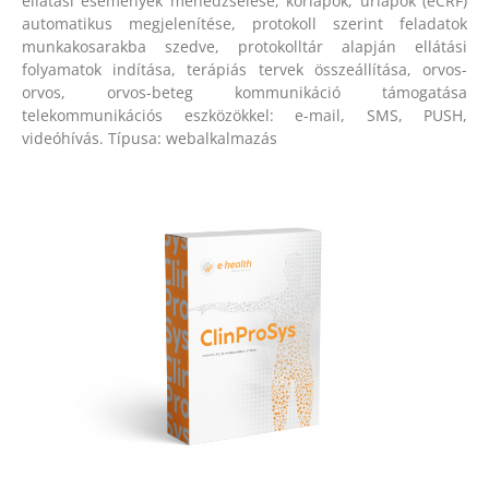
ellátási események menedzselése, kórlapok, űrlapok (eCRF)
automatikus megjelenítése, protokoll szerint feladatok
munkakosarakba szedve, protokolltár alapján ellátási
folyamatok indítása, terápiás tervek összeállítása, orvos-
orvos, orvos-beteg kommunikáció támogatása
telekommunikációs eszközökkel: e-mail, SMS, PUSH,
videóhívás. Típusa: webalkalmazás