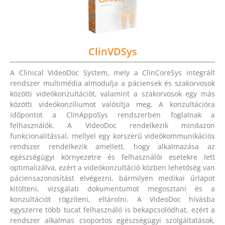
ClinVDSys
A Clinical VideoDoc System, mely a ClinCoreSys integrált
rendszer multimédia almodulja a páciensek és szakorvosok
közötti videókonzultációt, valamint a szakorvosok egy más
közötti videókonzíliumot valósítja meg. A konzultációra
időpontot a ClinAppoSys rendszerben foglalnak a
felhasználók. A VideoDoc rendelkezik mindazon
funkcionalitással, mellyel egy korszerű videókommunikációs
rendszer rendelkezik amellett, hogy alkalmazása az
egészségügyi környezetre és felhasználói esetekre lett
optimalizálva, ezért a videókonzultáció közben lehetőség van
páciensazonosítást elvégezni, bármilyen medikai űrlapot
kitölteni, vizsgálati dokumentumot megosztani és a
konzultációt rögzíteni, eltárolni. A VideoDoc hívásba
egyszerre több tucat felhasználó is bekapcsolódhat, ezért a
rendszer alkalmas csoportos egészségügyi szolgáltatások,