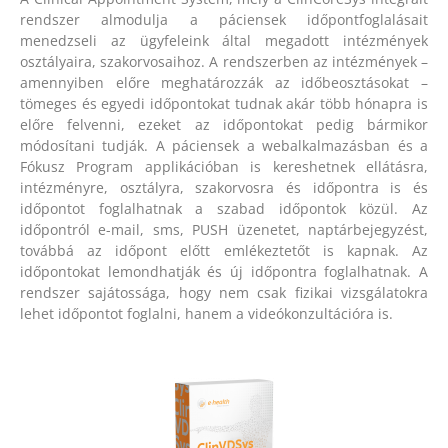
rendszer almodulja a páciensek időpontfoglalásait
menedzseli az ügyfeleink által megadott intézmények
osztályaira, szakorvosaihoz. A rendszerben az intézmények –
amennyiben előre meghatározzák az időbeosztásokat –
tömeges és egyedi időpontokat tudnak akár több hónapra is
előre felvenni, ezeket az időpontokat pedig bármikor
módosítani tudják. A páciensek a webalkalmazásban és a
Fókusz Program applikációban is kereshetnek ellátásra,
intézményre, osztályra, szakorvosra és időpontra is és
időpontot foglalhatnak a szabad időpontok közül. Az
időpontról e-mail, sms, PUSH üzenetet, naptárbejegyzést,
továbbá az időpont előtt emlékeztetőt is kapnak. Az
időpontokat lemondhatják és új időpontra foglalhatnak. A
rendszer sajátossága, hogy nem csak fizikai vizsgálatokra
lehet időpontot foglalni, hanem a videókonzultációra is.