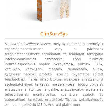
ClinSurvSys
A
Clinical Surveillance System
, mely az egészséges személyek
egészségmenedzsment, vagy a páciensek
terápiamenedzsment folyamatait és feladatait támogatja
infokommunikációs eszközökkel. Főbb funkciói:
indikációspecifikus naplók (vérnyomás-, pulzus-, EKG-,
vércukor-, véroxigén-, mozgás-, táplálkozás-, alvás-,
gyógyszer naplók), protokoll szerinti folyamatba épített
feladatok (pl. mérés, űrlap kitöltés) elvégzése, egészségügyi
szolgáltatóhelyek térképes megjelenítése, időpontfoglalás
ellátásokra, ellátóintézményekbe, egészségcélok felvétele és
teljesülésének monitorozása, személyre szabott és
automatikus riasztások, értesítések. Típusa: webalkalmazás
és mobil applikáció iOS és Android platformon