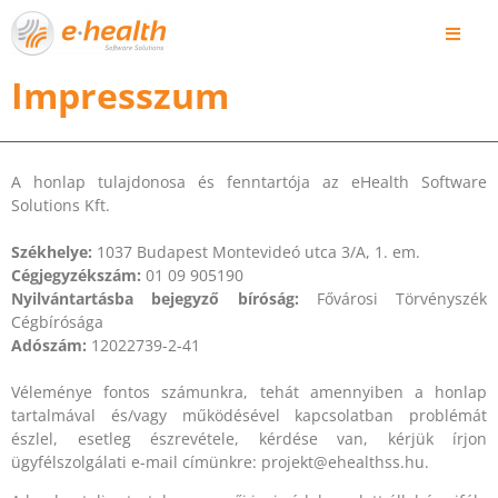
Impresszum
A honlap tulajdonosa és fenntartója az eHealth Software
Solutions Kft.
Székhelye:
1037 Budapest Montevideó utca 3/A, 1. em.
Cégjegyzékszám:
01 09 905190
Nyilvántartásba bejegyző bíróság:
Fővárosi Törvényszék
Cégbírósága
Adószám:
12022739-2-41
Véleménye fontos számunkra, tehát amennyiben a honlap
tartalmával és/vagy működésével kapcsolatban problémát
észlel, esetleg észrevétele, kérdése van, kérjük írjon
ügyfélszolgálati e-mail címünkre: projekt@ehealthss.hu.