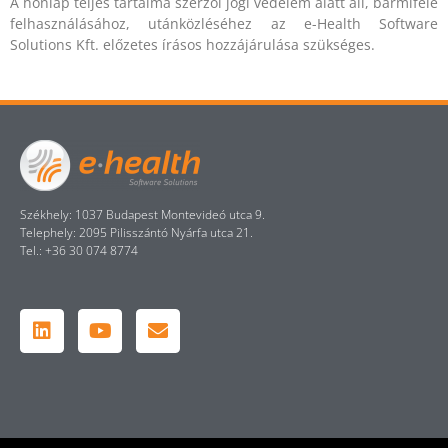
A honlap teljes tartalma szerzői jogi védelem alatt áll, bármiféle
felhasználásához, utánközléséhez az e-Health Software
Solutions Kft. előzetes írásos hozzájárulása szükséges.
Székhely: 1037 Budapest Montevideó utca 9.
Telephely: 2095 Pilisszántó Nyárfa utca 21.
Tel.: +36 30 074 8774