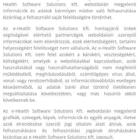
Health Software Solutions Kft. weboldalán megjelenő
információk és adatok bármilyen módon való felhasználása
kizárólag a felhasználó saját felelősségére történhet.
Az e-Health Software Solutions Kft. honlapjáról linkek
segítségével elérhető partnercégek weboldalain szereplő
információkat nem ellenőrizzük, ezek elérhetőségéért, tartalmi
helyességéért felelősséget nem vállalunk. Az e-Health Software
Solutions Kft. nem felel azokért a károkért, veszteségekért,
költségekért, amelyek a weboldalakkal kapcsolatban, azok
használatából vagy használhatatlanságából, nem megfelelő
működéséből, meghibásodásából, számítógépes vírus által,
vonal- vagy rendszerhibából, az információtovábbítás esetleges
késedelméből, az adatok bárki által történő illetéktelen
megváltoztatása következtében, vagy más hasonló okból
következnek be.
Az e-Health Software Solutions Kft. weboldalán megjelenő
grafikák, szövegek, képek, információk és egyéb anyagok, illetve
azok elrendezése szerzői jogi oltalom alatt állnak, azok
felhasználására és felhasználási jogának átruházására
kizárólag az e-Health Software Solutions Kft. jogosult.